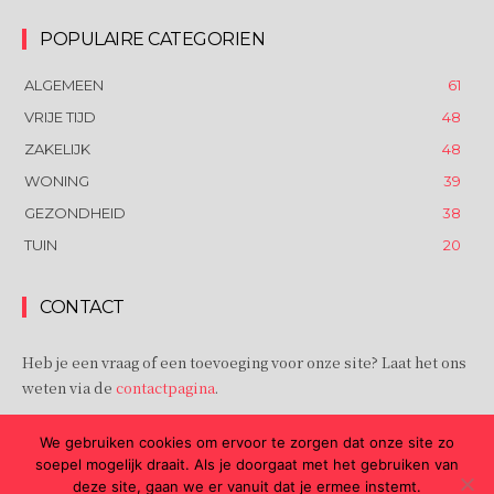
POPULAIRE CATEGORIEN
ALGEMEEN
61
VRIJE TIJD
48
ZAKELIJK
48
WONING
39
GEZONDHEID
38
TUIN
20
CONTACT
Heb je een vraag of een toevoeging voor onze site? Laat het ons
weten via de
contactpagina
.
Barbabbel.nl | © 2021 | All rights reserved.
cursus Frans in
We gebruiken cookies om ervoor te zorgen dat onze site zo
Amersfoort
soepel mogelijk draait. Als je doorgaat met het gebruiken van
deze site, gaan we er vanuit dat je ermee instemt.