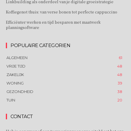
Linkbuilding als onderdeel van je digitale groeistrategie
Koffiegenot thuis: van verse bonen tot perfecte cappuccino
Efficiënter werken en tijd besparen met maatwerk
planningsoftware
POPULAIRE CATEGORIEN
ALGEMEEN
61
VRIJE TIJD
48
ZAKELIJK
48
WONING
39
GEZONDHEID
38
TUIN
20
CONTACT