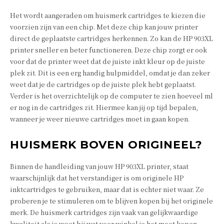
Het wordt aangeraden om huismerk cartridges te kiezen die
voorzien zijn van een chip. Met deze chip kan jouw printer
direct de geplaatste cartridges herkennen. Zo kan de HP 903XL
printer sneller en beter functioneren. Deze chip zorgt er ook
voor dat de printer weet dat de juiste inkt kleur op de juiste
plek zit. Dit is een erg handig hulpmiddel, omdat je dan zeker
weet dat je de cartridges op de juiste plek hebt geplaatst.
Verder is het overzichtelijk op de computer te zien hoeveel ml
er nog in de cartridges zit. Hiermee kan jij op tijd bepalen,
wanneer je weer nieuwe cartridges moet in gaan kopen.
HUISMERK BOVEN ORIGINEEL?
Binnen de handleiding van jouw HP 903XL printer, staat
waarschijnlijk dat het verstandiger is om originele HP
inktcartridges te gebruiken, maar dat is echter niet waar. Ze
proberen je te stimuleren om te blijven kopen bij het originele
merk. De huismerk cartridges zijn vaak van gelijkwaardige
kwaliteit als je weet bij wat voor winkel je het moet kopen.