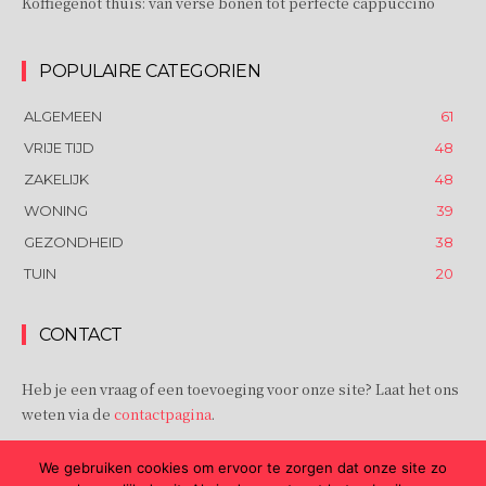
Koffiegenot thuis: van verse bonen tot perfecte cappuccino
POPULAIRE CATEGORIEN
ALGEMEEN
61
VRIJE TIJD
48
ZAKELIJK
48
WONING
39
GEZONDHEID
38
TUIN
20
CONTACT
Heb je een vraag of een toevoeging voor onze site? Laat het ons
weten via de
contactpagina
.
Barbabbel.nl | © 2021 | All rights reserved.
cursus Frans in
We gebruiken cookies om ervoor te zorgen dat onze site zo