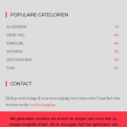
POPULAIRE CATEGORIEN
ALGEMEEN
61
VRIJE TIJD
48
ZAKELIJK
48
WONING
39
GEZONDHEID
38
TUIN
20
CONTACT
Heb je een vraag of een toevoeging voor onze site? Laat het ons
weten via de
contactpagina
.
Barbabbel.nl | © 2021 | All rights reserved.
cursus Frans in
We gebruiken cookies om ervoor te zorgen dat onze site zo
Amersfoort
soepel mogelijk draait. Als je doorgaat met het gebruiken van