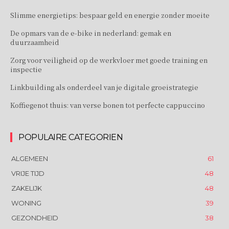
Slimme energietips: bespaar geld en energie zonder moeite
De opmars van de e-bike in nederland: gemak en
duurzaamheid
Zorg voor veiligheid op de werkvloer met goede training en
inspectie
Linkbuilding als onderdeel van je digitale groeistrategie
Koffiegenot thuis: van verse bonen tot perfecte cappuccino
POPULAIRE CATEGORIEN
ALGEMEEN
61
VRIJE TIJD
48
ZAKELIJK
48
WONING
39
GEZONDHEID
38